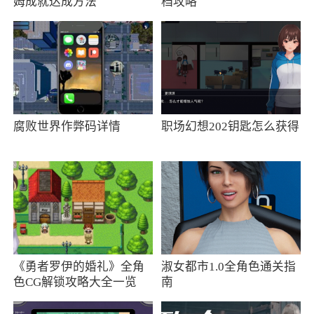
姆成就达成方法
档攻略
更新日志
修复了已知的问题
更新日志
修复了已知问题
腐败世界作弊码详情
职场幻想202钥匙怎么获得
更新日志
修复已知问题，支持kakaopay
更新日志
修复了已知问题
《勇者罗伊的婚礼》全角
淑女都市1.0全角色通关指
色CG解锁攻略大全一览
南