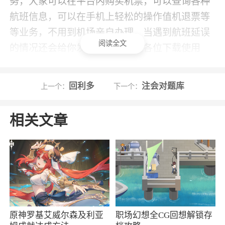
务，大家可以在平台内购买机票，可以查询各种
航班信息，可以在手机上轻松的操作值机退票等
等业务，不用到机场亲自办理，当遇到航班延误
阅读全文
的情况还会给你发送提醒，欢迎各位下载使用
2、澳门航空是澳门航空官方服务软件，旨在
为旅客朋友提供舒适、满意的飞机乘坐服务，拥
回利多
注会对题库
上一个：
下一个：
有机票预订、航班查询、自助值机、会员权益等
诸多服务项目，非常便捷完善，需要的朋友欢迎
相关文章
下载使用吧
3、澳门航空app，一款集航班查询、预付行
李、机票预订、航班动态查看等多种功能，一键
领取优惠，价格更低，福利更多，时刻关注最新
航班动态资讯，享受舒适的机票预订服务
原神罗基艾威尔森及利亚
职场幻想全CG回想解锁存