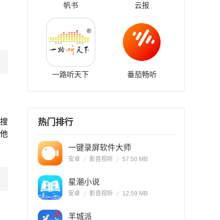
帆书
云报
一路听天下
番茄畅听
热门排行
P搜
他
一键录屏软件大师
安卓
影音视听
57.50 MB
星潮小说
安卓
影音视听
12.59 MB
羊城派