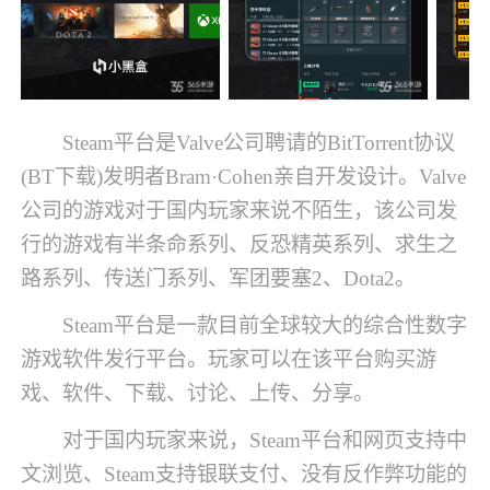
Steam平台是Valve公司聘请的BitTorrent协议
(BT下载)发明者Bram·Cohen亲自开发设计。Valve
公司的游戏对于国内玩家来说不陌生，该公司发
行的游戏有半条命系列、反恐精英系列、求生之
路系列、传送门系列、军团要塞2、Dota2。
Steam平台是一款目前全球较大的综合性数字
游戏软件发行平台。玩家可以在该平台购买游
戏、软件、下载、讨论、上传、分享。
对于国内玩家来说，Steam平台和网页支持中
文浏览、Steam支持银联支付、没有反作弊功能的