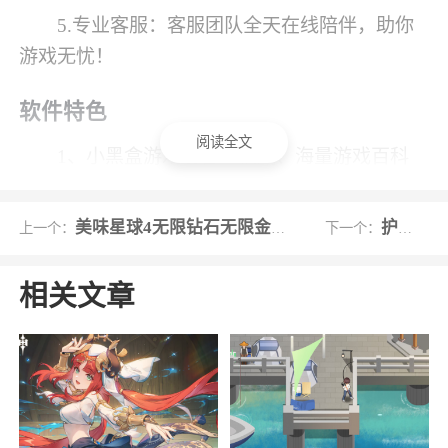
5.专业客服：客服团队全天在线陪伴，助你
游戏无忧！
软件特色
阅读全文
1、小黑盒游戏前言、权威、海量游戏百科
2、让具有共同爱好的玩家共同分享快乐，创
美味星球4无限钻石无限金币中文版
护戒小队
上一个：
下一个：
造一个更加精彩的游戏世界
3、海量精选游戏新闻与评测，让你时不时发
相关文章
现新游戏
4、bt版、、购买、版、，游戏加速
5、小黑盒上豪华礼包，满v满元宝
小编评价