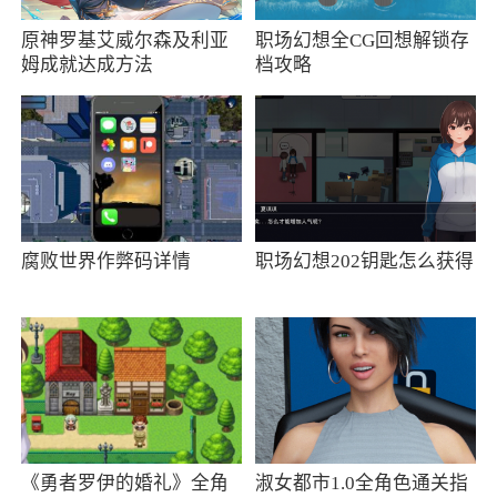
原神罗基艾威尔森及利亚
职场幻想全CG回想解锁存
1、《小黑盒》是一款专门为绝地求生玩家打
姆成就达成方法
档攻略
造的Steam游戏资讯查询平台，在这款软件当中，
你能够轻松的查询到自己活别人的绝地求生战
绩，同时其他游戏的信息，感兴趣的话赶快加入
该平台吧
2、受到超多人的喜欢和欢迎的《小黑盒》
腐败世界作弊码详情
职场幻想202钥匙怎么获得
APP是一款非常实用的游戏软件，用户可以在这
里找到自己想要的游戏资源，无论是单机游戏还
是大型网络游戏资源都可以在这里找到。通过软
件还可以及时了解游戏的最新资讯，各种游戏礼
包领不断，快来看看吧
3、小黑盒app是专门为热门游戏《绝地求
《勇者罗伊的婚礼》全角
淑女都市1.0全角色通关指
生》专门定制的游戏辅助工具，玩家在这里可以