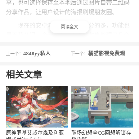
享，也可选择保存至本地后通过图片自带二维码
分享作品，让用户设计的海报刷爆朋友圈。
现在的安卓海报制作软件十分的多，功能也
阅读全文
是五花八门，今天小编就为大家收集整理了几个
实用的海报制作软件，有着丰富的模板和功能，
4848yy私人影院
橘猫影视免费观看版
上一个：
下一个：
相信一定能够帮助到大家。
软件特色
相关文章
1、功能丰富，提供了图片、文字、音乐、视
频、报名表单、直拨电话、链接等常用功能，此
外还提供了涂抹、指纹、图集等特效功能，满足
各种海报设计功能需求，让用户做出功能多样的
微场景
原神罗基艾威尔森及利亚
职场幻想全CG回想解锁存
2、丰富的现成功能组合，通过功能组合，优