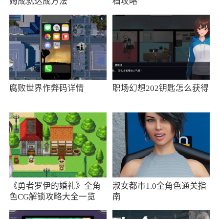
姆成就达成方法
档攻略
化了功能使用的流程，使用户能一次性使用组合
好的功能，便利了用户操作，让海报设计不在困
难
3、一键分享，多渠道推广，作品支持一键分
享至微信、朋友圈、微博、QQ、QQ空间等社交
腐败世界作弊码详情
职场幻想202钥匙怎么获得
媒体，实现高效传播营销，刷爆朋友圈
4、一键生成H5创作只需几秒钟，拜年贺
卡、生日祝福、宝宝照、旅游照统统一键生成，
摇一摇还可以更换模板。还可以分享至微信朋友
圈，微博，QQ群和QQ空间等
5、手机&电脑跨平台操作手机与电脑的场景
《勇者罗伊的婚礼》全角
淑女都市1.0全角色通关指
数据互通，登录app可编辑、分享、管理电脑上的
色CG解锁攻略大全一览
南
场景