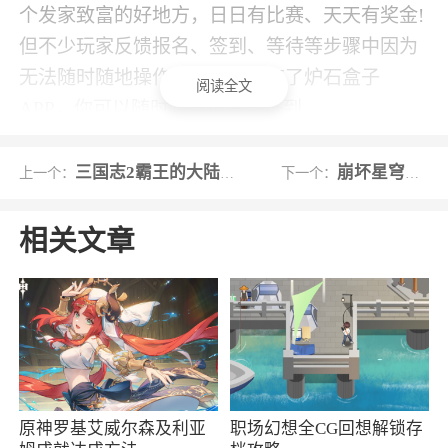
个发家致富的好地方，日日有比赛、天天有奖金!
但不少玩家反馈报名、签到、等待等步骤中因为
无法随时随地操作而烦恼，而有了炉石盒子
阅读全文
APP，你可以随时随地报名、签到
4、小时快讯 深度原创好文炉石盒子APP为
三国志2霸王的大陆完美版(金手指)
崩坏星穹铁道体验服
上一个：
下一个：
玩家同时提供24小时快讯，方便玩家随时掌握炉
边新消息；同时，也为玩家提供深度原创好文，
相关文章
解读炉石传说
5、再也没有什么能阻碍你的冠军梦了
6、PC移动端游戏资源共享，通过炉石盒子
可以随时随地掌握游戏动态，卡组套牌对战详情
等
原神罗基艾威尔森及利亚
职场幻想全CG回想解锁存
小编评价