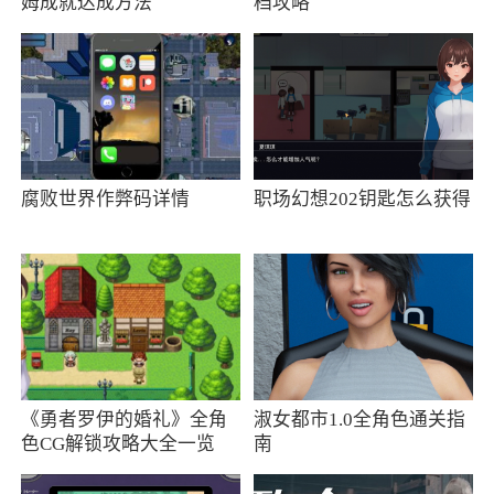
姆成就达成方法
档攻略
1、能全方位辅助玩家高效率的完成游戏，给
玩家带来极致的游戏体验
2、通过炉石盒子软件可以更方便的查看你的
游戏各种数据，同时每天都能获取炉石传说的各
种最新的资讯信息，还有游戏活动，给你的游戏
腐败世界作弊码详情
职场幻想202钥匙怎么获得
体验提供更大的帮助
更新日志
1、优化用户体验
更新日志
《勇者罗伊的婚礼》全角
淑女都市1.0全角色通关指
色CG解锁攻略大全一览
南
炉石盒子重新上架啦！