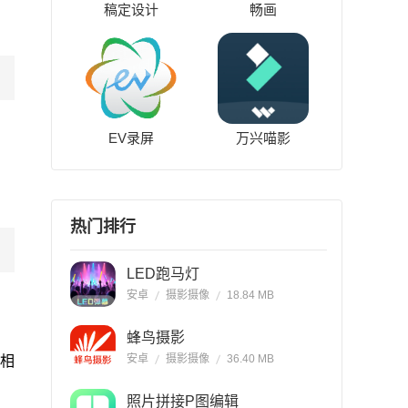
稿定设计
畅画
EV录屏
万兴喵影
热门排行
LED跑马灯
安卓
摄影摄像
18.84 MB
蜂鸟摄影
安卓
摄影摄像
36.40 MB
相
照片拼接P图编辑