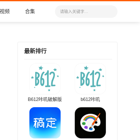
视频
合集
最新排行
B612咔叽破解版
b612咔叽