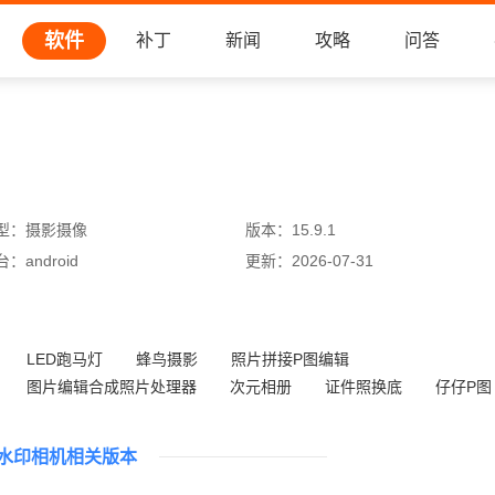
软件
补丁
新闻
攻略
问答
型：
摄影摄像
版本：
15.9.1
台：
android
更新：
2026-07-31
LED跑马灯
蜂鸟摄影
照片拼接P图编辑
图片编辑合成照片处理器
次元相册
证件照换底
仔仔P图
搜图神器4.4.1
水印相机相关版本