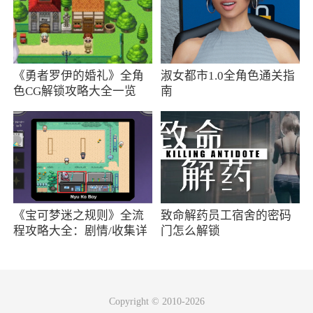
神器技能对于玩家对战来说是十分重要的，
尤其是限制技能：减速和眩晕，在紧张刺激的战
场对战中，分秒之间就是决胜的关键！因此，神
《勇者罗伊的婚礼》全角
淑女都市1.0全角色通关指
器系统的培养也是重中之重。
色CG解锁攻略大全一览
南
游戏特色
1、新增转生系统 开启转生系统，打造无匹
战力，点燃炫酷技能
2、丰富多彩的副本关卡挑战，玩法多
《宝可梦迷之规则》全流
致命解药员工宿舍的密码
程攻略大全：剧情/收集详
门怎么解锁
3、画风——绚丽场景，饕餮享受，带你一秒
情
穿越时空，回归盛唐
4、戮天之剑限时副本神魔竞技，每天19:00-
Copyright © 2010-2026