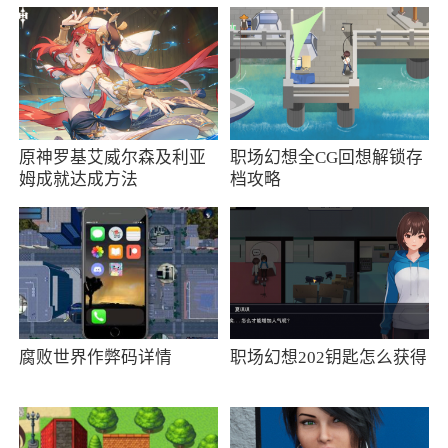
入短暂眩晕状态。技能等级能通过激活神器来提
升，最高为第三重，技能效果随等级提升而变
强。
神器可以通过消耗“神魂丹”进行升级，从而
提升神器属性。当神器需要升阶时，需要消耗对
原神罗基艾威尔森及利亚
职场幻想全CG回想解锁存
姆成就达成方法
档攻略
应神器的“精魄”。每个神器可为人物增加大量属
性，属性可叠加。神魂丹与精魄可通过神魂副本
获得。
神魂副本一共有8层，每层需要挑战30波怪
物，难度递增。每个关卡每日可以挑战一次，当
日已通关的关卡不可重复挑战。玩家在副本中挑
腐败世界作弊码详情
职场幻想202钥匙怎么获得
战失败，可退出副本重新进入挑战，直到胜利为
止。所有已通关的关卡在第二日都可直接扫荡获
得所有奖励。每日通关记录会在当日24:00清除。