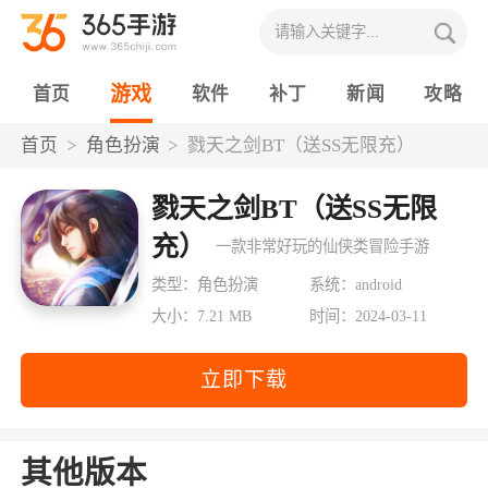
游戏
首页
软件
补丁
新闻
攻略
首页
角色扮演
戮天之剑BT（送SS无限充）
戮天之剑BT（送SS无限
充）
一款非常好玩的仙侠类冒险手游
类型：角色扮演
系统：android
大小：7.21 MB
时间：2024-03-11
立即下载
其他版本