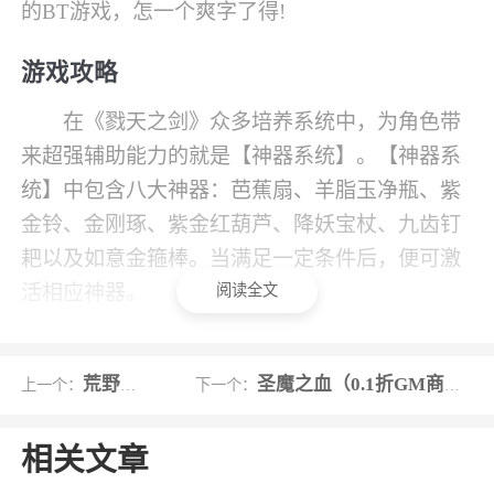
的BT游戏，怎一个爽字了得!
游戏攻略
在《戮天之剑》众多培养系统中，为角色带
来超强辅助能力的就是【神器系统】。【神器系
统】中包含八大神器：芭蕉扇、羊脂玉净瓶、紫
金铃、金刚琢、紫金红葫芦、降妖宝杖、九齿钉
耙以及如意金箍棒。当满足一定条件后，便可激
阅读全文
活相应神器。
八大神器可以为角色带来辅助攻击效果，包
括：中毒、减速和眩晕。中毒效果能让对手有一
荒野迷城
圣魔之血（0.1折GM商城）
上一个：
下一个：
定几率减少一定的血量，对玩家和怪物均有效；
减速效果能在一定几率下使对手持续减速，仅对
相关文章
玩家有效；而眩晕效果则能有一定几率让对手陷