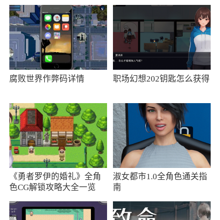
腐败世界作弊码详情
职场幻想202钥匙怎么获得
《勇者罗伊的婚礼》全角
淑女都市1.0全角色通关指
色CG解锁攻略大全一览
南