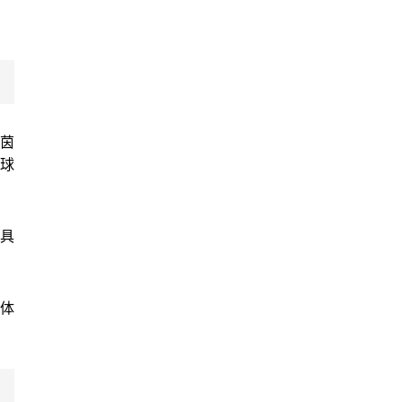
茵
球
具
体