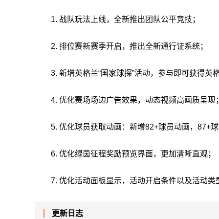
1. 战队玩法上线，全新推出团队公平竞技；
2. 排位赛新赛季开启，推出全新通行证系统；
3. 新增英格兰“国家球探”活动，参与即可获得英
4. 优化赛场场边广告效果，动态视频高画质呈现
5. 优化球员获取动画：新增82+球员动画，87
6. 优化绿茵征程奖励预览界面，更加清晰直观；
7. 优化活动面板显示，活动开启条件以及活动类
更新日志