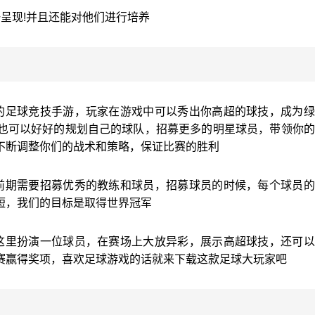
呈现!并且还能对他们进行培养
的足球竞技手游，玩家在游戏中可以秀出你高超的球技，成为绿
也可以好好的规划自己的球队，招募更多的明星球员，带领你的
不断调整你们的战术和策略，保证比赛的胜利
前期需要招募优秀的教练和球员，招募球员的时候，每个球员的
短，我们的目标是取得世界冠军
这里扮演一位球员，在赛场上大放异彩，展示高超球技，还可以
赛赢得奖项，喜欢足球游戏的话就来下载这款足球大玩家吧