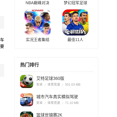
NBA巅峰对决
梦幻冠军足球
实况王者集结
最佳11人
车
要
热门排行
艾特足球360版
安卓
体育竞速
501.03 MB
城市汽车真实模拟驾驶
安卓
体育竞速
71.10 MB
篮球世锦赛2K