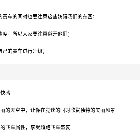
的赛车的同时也要注意这些妨碍我们的东西；
速度，所以大家要注意避开他们；
自己的赛车进行升级；
速快感
壮丽的天空中，让你在竞速的同时欣赏独特的美丽风景
同的飞车属性，享受超跑飞车盛宴