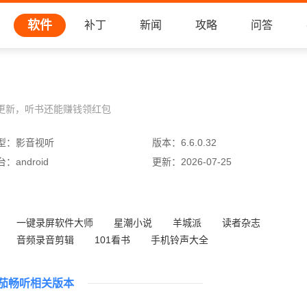
软件
补丁
新闻
攻略
问答
更新，听书还能赚钱领红包
型：
影音视听
版本：
6.6.0.32
台：
android
更新：
2026-07-25
一键录屏软件大师
星潮小说
羊城派
读者杂志
音频录音剪辑
101看书
手机铃声大全
静读天下专业版(好用的阅读软件)
茄畅听相关版本