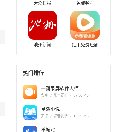
大众日报
免费铃声
池州新闻
红果免费短剧
热门排行
一键录屏软件大师
安卓
影音视听
57.50 MB
星潮小说
安卓
影音视听
12.59 MB
羊城派