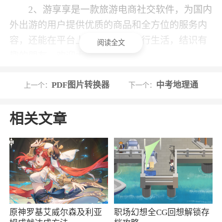
2、游享享是一款旅游电商社交软件，为国内
外出游的用户提供优质的商品和全方位的服务内
容，还能在平台上分享自己的旅行生活，结识有
阅读全文
趣的朋友，欢迎大家来使用
3、游享享是每一个热爱旅游的用户都需要的
PDF图片转换器
中考地理通
上一个：
下一个：
软件，app为大家准备了高品质旅游优惠信息，吃
喝玩乐住行统统涵盖在内，低价特卖，旅游省心
相关文章
又省钱，让你更加喜欢旅游的感觉~
4、游享享是同程网络科技股份有限公司最新
打造的一款旅游电商平台，将旅游出行与电商购
物相结合，各种旅游优惠信息第一时间提供，吃
喝玩乐住行等优惠全支持~这里不仅有海量旅游商
品等着你，更提供景点门票购、酒店预订、机票
原神罗基艾威尔森及利亚
职场幻想全CG回想解锁存
预订等，你想要自助游，这里也有相关套餐支