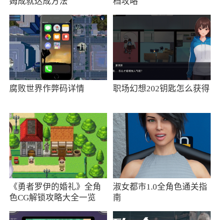
姆成就达成方法
档攻略
持，价格绝对比同行业优惠，值得一试哦~
腐败世界作弊码详情
职场幻想202钥匙怎么获得
《勇者罗伊的婚礼》全角
淑女都市1.0全角色通关指
色CG解锁攻略大全一览
南