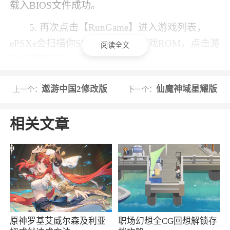
载入BIOS文件成功。
5. 再次点击【RunGame】进入游戏列表，
ePSXe会扫描你SD卡所有的PS游戏ROM，点击游
阅读全文
戏标题即可进入游戏。
尽情享受PlayStation游戏所带来的快乐吧!
遨游中国2修改版
仙魔神域星耀版
上一个：
下一个：
软件特色
相关文章
1、使用简单，自动检测游戏ROM和BIOS文
件，无须玩家自己设置
2、支持触屏虚拟按键，硬件按键(如Xperia
Play带实体按键的手机)和外接手柄(如任天堂
WiiMote和索尼Sixaxis手柄)
原神罗基艾威尔森及利亚
职场幻想全CG回想解锁存
3、ps模拟器epsxe是现在很好用的索尼ps模