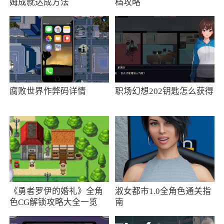
姆成就达成方法
档攻略
拟器。它支持3D加速卡，支持实时存取进度，图
像和声音的 品质都非常不错，重要的游戏兼容性
也做的很好，现在还支持联机对战呢。已经从网
络查找加入大多数效果插件和bios文件，方便您
使用修正了从桌面快捷方式打开造成的配置错
误，并增加了部分效果插件
腐败世界作弊码详情
职场幻想202钥匙怎么获得
4、选择游戏文件（BIN，ISO，IMG，
PBP，Z，ZNX格式）即可运行游戏
5、先在设置中选择Bios文件“scph1001.bin”
6、Bios文件(解压为scph1001.bin)
《勇者罗伊的婚礼》全角
淑女都市1.0全角色通关指
小编评价
色CG解锁攻略大全一览
南
1、《ps模拟器》是一款非常实用的ps游戏模