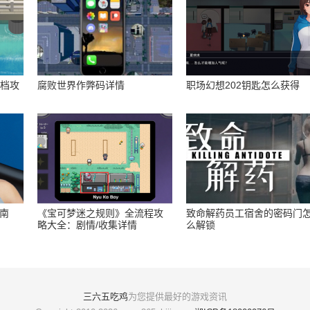
存档攻
腐败世界作弊码详情
职场幻想202钥匙怎么获得
指南
《宝可梦迷之规则》全流程攻
致命解药员工宿舍的密码门
略大全：剧情/收集详情
么解锁
三六五吃鸡
为您提供最好的游戏资讯