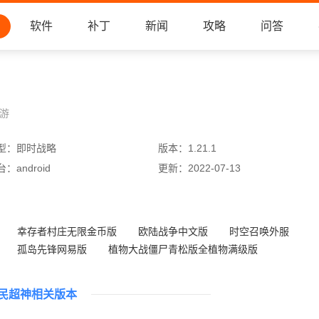
软件
补丁
新闻
攻略
问答
手游
型：
即时战略
版本：
1.21.1
台：
android
更新：
2022-07-13
幸存者村庄无限金币版
欧陆战争中文版
时空召唤外服
孤岛先锋网易版
植物大战僵尸青松版全植物满级版
火柴人英雄进化版
进击的堡垒九游版
潮汐守望者九游版
民超神相关版本