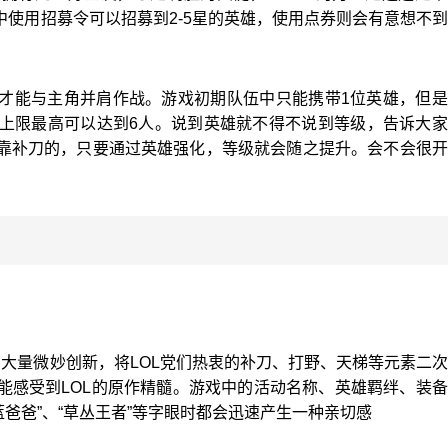
使用招募令可以招募到2-5星的英雄，使用点券则会有意想不
才能与主角并肩作战。游戏初期队伍中只能携带1位英雄，但是
上限最高可以达到6人。说到英雄就不得不说到等级，告诉大家
靠补刀的，只要通过英雄强化，等级就会随之提升。会不会很开
大量微妙创新，将LOL党们热衷的补刀、打野、天梯等元素二
能感受到LOL的原作精髓。游戏中的活动名称、英雄羁绊、装
蓝爸爸”、“草丛王者”等字眼时都会迅速产生一种亲切感