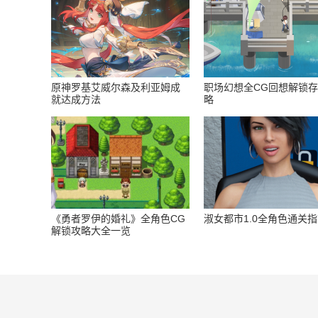
原神罗基艾威尔森及利亚姆成
职场幻想全CG回想解锁
就达成方法
略
《勇者罗伊的婚礼》全角色CG
淑女都市1.0全角色通关
解锁攻略大全一览