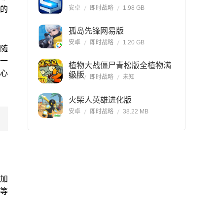
安卓
即时战略
1.98 GB
到的
孤岛先锋网易版
安卓
即时战略
1.20 GB
随
一
植物大战僵尸青松版全植物满
心
级版
安卓
即时战略
未知
火柴人英雄进化版
安卓
即时战略
38.22 MB
次加
备等