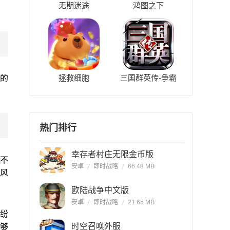
无期迷途
鸿图之下
拯救细胞
三国群英传-争霸
多的
热门排行
幸存者村庄无限金币版
不
安卓
即时战略
66.48 MB
脑风
欧陆战争中文版
安卓
即时战略
21.65 MB
纷
时空召唤外服
够