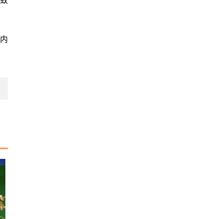
极致
的内