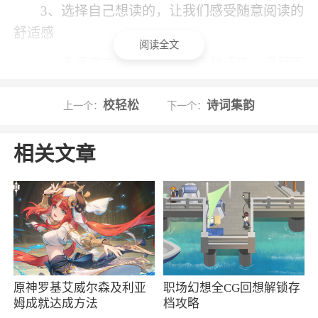
3、选择自己想读的，让我们感受随意阅读的
舒适感
阅读全文
4、多语言支持：软件支持多种语言，满足不
同地区用户的需求
校轻松
诗词集韵
上一个：
下一个：
5、精彩IP改编漫画，为您呈现视觉盛宴，多
款热门IP资源免费阅读
相关文章
6、丰富的漫画资源：提供多种类型的漫画，
包括但不限于日本漫画（Jump系、少女漫画
等）、韩国漫画、国产漫画等，满足不同用户的
阅读喜好
小编评价
原神罗基艾威尔森及利亚
职场幻想全CG回想解锁存
姆成就达成方法
档攻略
1、有最丰富的漫画资源，你再也不用担心找