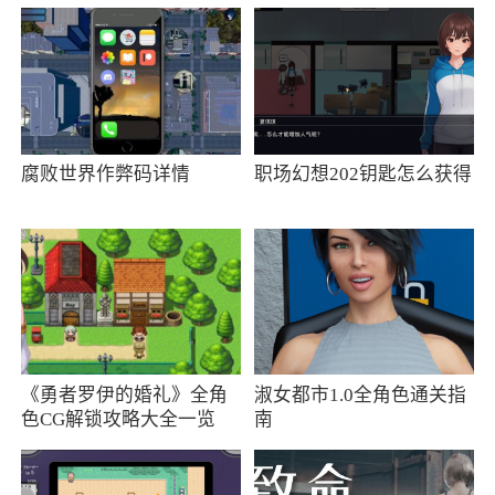
不到你喜欢的漫画了。所有经典漫画都可以在网
上找到，提供的都是高清漫画资源。我们已经创
建了一个独家漫画制作社区，在那里你可以满足
更多的漫画爱好者在线
2、还具备多种互动功能和搜索功能，为用户
腐败世界作弊码详情
职场幻想202钥匙怎么获得
带来了全新的阅读体验。如果你是一名漫画爱好
者，那么酷漫熊绝对是你不可错过的选择
3、酷漫熊app是特别丰富的漫画软件，这里
更多免费漫画资源很多，平台有超多的精品的资
源，是着力打造用户优质阅读体验的应用软件，
整个的界面简洁，操作简单，漫源比较的全，风
《勇者罗伊的婚礼》全角
淑女都市1.0全角色通关指
格多样，还拥有适配全彩屏、全国语言、完美匹
色CG解锁攻略大全一览
南
配，平台有超丰富漫画资源，让你畅享不同场景
的漫画体验