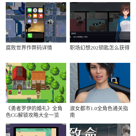
更新日志
1. 添加格律符号说明
2. 自动应用推荐韵部
腐败世界作弊码详情
职场幻想202钥匙怎么获得
3. 解决已知问题
更新日志
添加集韵社区
更新日志
《勇者罗伊的婚礼》全角
淑女都市1.0全角色通关指
1. 增加诗词评论
色CG解锁攻略大全一览
南
2. 重新编辑帖文