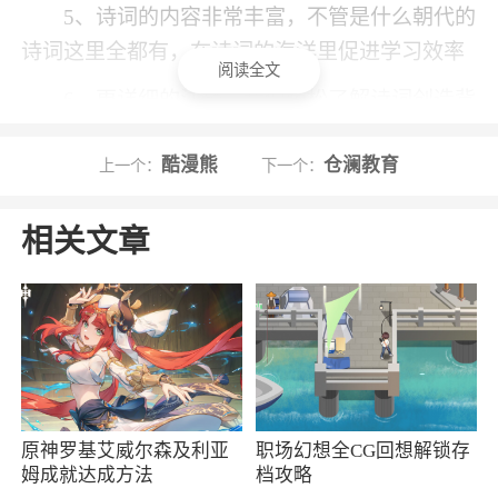
5、诗词的内容非常丰富，不管是什么朝代的
诗词这里全都有，在诗词的海洋里促进学习效率
阅读全文
6、更详细的注释，我们轻松了解诗词创造背
景
酷漫熊
仓澜教育
上一个：
下一个：
小编评价
相关文章
1、有太多美好的诗词被流传下来，点缀我们
的生活，这些璀璨的文化也应该得以继承和发扬
光大
2、涵盖了丰富的学习内容，能够满足大家的
需要，随时轻松的查询
3、可以让用户轻松的进行诗词检测，帮助您
原神罗基艾威尔森及利亚
职场幻想全CG回想解锁存
姆成就达成方法
档攻略
检测诗词的押韵情况