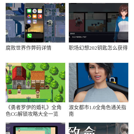
路线，保障行驶过程中的安全，出行有保障，需
要的朋友千万不要错过了
2、言图是一款为用户朋友们打造的智能驾驶
助手app，这款言图能够帮助驾驶者更好的驾驶汽
车，司机朋友们可以在驾驶的过程中通过语音与
腐败世界作弊码详情
职场幻想202钥匙怎么获得
言图对话，通过语言它能够帮助用户，不需要使
用手操作，非常的方便
3、言图是一款非常好用的智能驾驶伴侣，导
航、驾聊、驾拍、驾听、分享五大功能合一，全
程语音不断的提醒你需要规范驾驶，让你的驾车
之旅多一份安全保障，智能化共享位置一键唤
《勇者罗伊的婚礼》全角
淑女都市1.0全角色通关指
醒，操作上手快，赶快来下载实用吧
色CG解锁攻略大全一览
南
更新日志