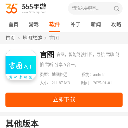
软件
首页
游戏
补丁
新闻
攻略
首页
地图旅游
言图
言图
言图，智能驾驶伴侣，导航-驾聊-驾
拍-驾听-分享五合一。
类型：地图旅游
系统：android
大小：211.87 MB
时间：2025-01-01
立即下载
其他版本