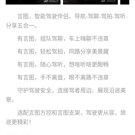
言图，智能驾驶伴侣，导航-驾聊-驾拍-驾听-
分享五合一。
有言图，组队驾聊，车上嗨聊不违章
有言图，轻松驾拍，同路分享美景藏
有言图，随心驾听，想啥听啥更酣畅
有言图，手不离盘，眼不离路不违章
守护驾驶安全，连接驾者周边、展现沿途美
景。
选配言图方控和言图支架，驾驶更从容，旅
途更精彩！