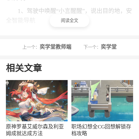
1、驾驶中唤醒“小言醒醒”，说出目的地，安
全智能导航
阅读全文
2、以后您就可以在这里轻松的使用语音导航
了，驾车就会非常的安全了
奕学堂教师端
奕学堂
上一个：
下一个：
3、非常智能的语音检测技术，确保让app自
动的识别您的语音信息
相关文章
4、结伴出行，多人对讲，实时共享位置
小编评价
1、言图app是一款智能导航软件，言图app能
为用户们提供语音导航服务，用户可以语音智能
原神罗基艾威尔森及利亚
职场幻想全CG回想解锁存
操控，驾驶更安全，同时言图app还支持记录形式
姆成就达成方法
档攻略